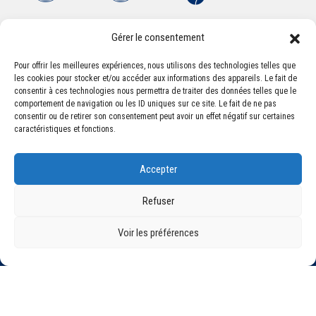
Gérer le consentement
Pour offrir les meilleures expériences, nous utilisons des technologies telles que
les cookies pour stocker et/ou accéder aux informations des appareils. Le fait de
Association Sportive Montferrandaise
consentir à ces technologies nous permettra de traiter des données telles que le
84, boulevard Léon Jouhaux
comportement de navigation ou les ID uniques sur ce site. Le fait de ne pas
CS 80221 - 63021 Clermont-Ferrand Cedex 2
consentir ou de retirer son consentement peut avoir un effet négatif sur certaines
caractéristiques et fonctions.
Téléphone:
+33 (0) 4 51 11 00 20
Accepter
Email :
accueil@asm-omnisports.com
Refuser
Voir les préférences
©2021 Tous droits réservés - Association Sportive Montferrandaise
Mentions légales
Politique de confidentialité