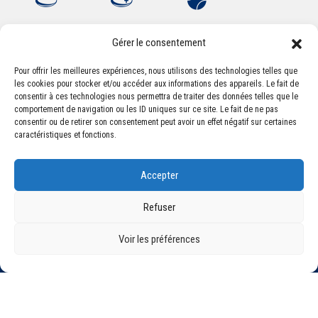
Gérer le consentement
Pour offrir les meilleures expériences, nous utilisons des technologies telles que
les cookies pour stocker et/ou accéder aux informations des appareils. Le fait de
Association Sportive Montferrandaise
consentir à ces technologies nous permettra de traiter des données telles que le
84, boulevard Léon Jouhaux
comportement de navigation ou les ID uniques sur ce site. Le fait de ne pas
CS 80221 - 63021 Clermont-Ferrand Cedex 2
consentir ou de retirer son consentement peut avoir un effet négatif sur certaines
caractéristiques et fonctions.
Téléphone:
+33 (0) 4 51 11 00 20
Accepter
Email :
accueil@asm-omnisports.com
Refuser
Voir les préférences
©2021 Tous droits réservés - Association Sportive Montferrandaise