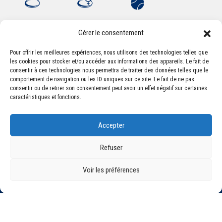
Gérer le consentement
Pour offrir les meilleures expériences, nous utilisons des technologies telles que
les cookies pour stocker et/ou accéder aux informations des appareils. Le fait de
Association Sportive Montferrandaise
consentir à ces technologies nous permettra de traiter des données telles que le
84, boulevard Léon Jouhaux
comportement de navigation ou les ID uniques sur ce site. Le fait de ne pas
CS 80221 - 63021 Clermont-Ferrand Cedex 2
consentir ou de retirer son consentement peut avoir un effet négatif sur certaines
caractéristiques et fonctions.
Téléphone:
+33 (0) 4 51 11 00 20
Accepter
Email :
accueil@asm-omnisports.com
Refuser
Voir les préférences
©2021 Tous droits réservés - Association Sportive Montferrandaise