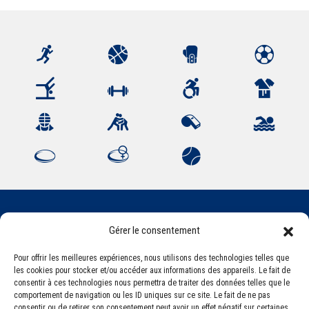
Gérer le consentement
Association Sportive Montferrandaise
84, boulevard Léon Jouhaux
Pour offrir les meilleures expériences, nous utilisons des technologies telles que
CS 80221 - 63021 Clermont-Ferrand Cedex 2
les cookies pour stocker et/ou accéder aux informations des appareils. Le fait de
consentir à ces technologies nous permettra de traiter des données telles que le
comportement de navigation ou les ID uniques sur ce site. Le fait de ne pas
consentir ou de retirer son consentement peut avoir un effet négatif sur certaines