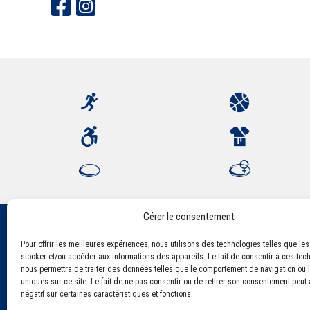
Gérer le consentement
Pour offrir les meilleures expériences, nous utilisons des technologies telles que le
Association Sportive Montferrandaise
stocker et/ou accéder aux informations des appareils. Le fait de consentir à ces tec
84, boulevard Léon Jouhaux
nous permettra de traiter des données telles que le comportement de navigation ou l
CS 80221 - 63021 Clermont-Ferrand Cedex 2
uniques sur ce site. Le fait de ne pas consentir ou de retirer son consentement peut a
négatif sur certaines caractéristiques et fonctions.