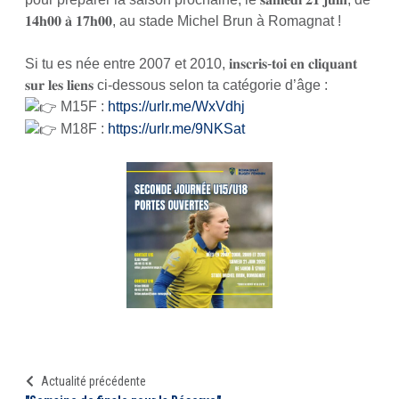
𝟏𝟒𝐡𝟎𝟎 𝐚̀ 𝟏𝟕𝐡𝟎𝟎, au stade Michel Brun à Romagnat !
Si tu es née entre 2007 et 2010, 𝐢𝐧𝐬𝐜𝐫𝐢𝐬-𝐭𝐨𝐢 𝐞𝐧 𝐜𝐥𝐢𝐪𝐮𝐚𝐧𝐭
𝐬𝐮𝐫 𝐥𝐞𝐬 𝐥𝐢𝐞𝐧𝐬 ci-dessous selon ta catégorie d’âge :
M15F :
https://urlr.me/WxVdhj
M18F :
https://urlr.me/9NKSat
Actualité précédente