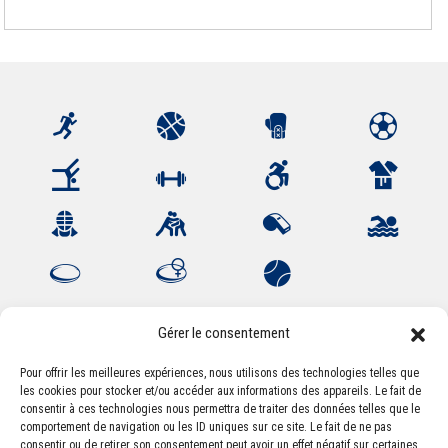
Gérer le consentement
Pour offrir les meilleures expériences, nous utilisons des technologies telles que
les cookies pour stocker et/ou accéder aux informations des appareils. Le fait de
Association Sportive Montferrandaise
consentir à ces technologies nous permettra de traiter des données telles que le
84, boulevard Léon Jouhaux
comportement de navigation ou les ID uniques sur ce site. Le fait de ne pas
CS 80221 - 63021 Clermont-Ferrand Cedex 2
consentir ou de retirer son consentement peut avoir un effet négatif sur certaines