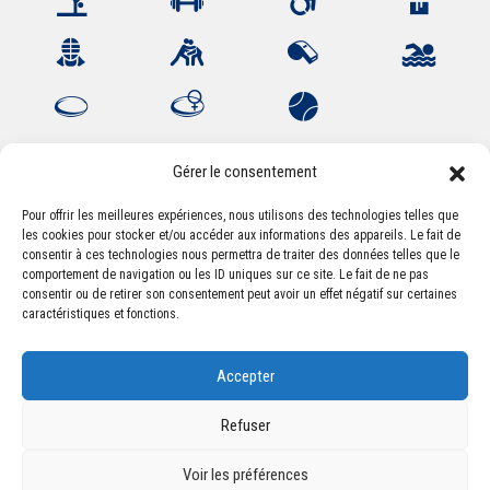
Gérer le consentement
Pour offrir les meilleures expériences, nous utilisons des technologies telles que
les cookies pour stocker et/ou accéder aux informations des appareils. Le fait de
Association Sportive Montferrandaise
consentir à ces technologies nous permettra de traiter des données telles que le
84, boulevard Léon Jouhaux
comportement de navigation ou les ID uniques sur ce site. Le fait de ne pas
CS 80221 - 63021 Clermont-Ferrand Cedex 2
consentir ou de retirer son consentement peut avoir un effet négatif sur certaines
caractéristiques et fonctions.
Téléphone:
+33 (0) 4 51 11 00 20
Accepter
Email :
accueil@asm-omnisports.com
Refuser
Voir les préférences